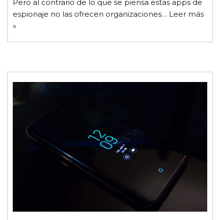
Pero al contrario de lo que se piensa estas apps de
espionaje no las ofrecen organizaciones…
Leer más
»