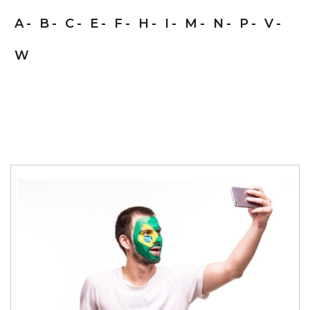
A
B
C
E
F
H
I
M
N
P
V
W