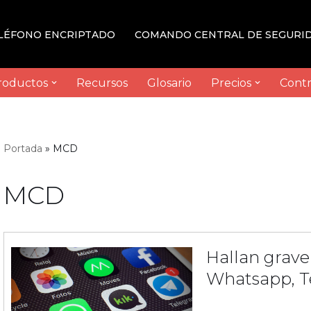
LÉFONO ENCRIPTADO
COMANDO CENTRAL DE SEGURI
roductos
Recursos
Glosario
Precios
Contr
Portada
»
MCD
MCD
Hallan grave
Whatsapp, T