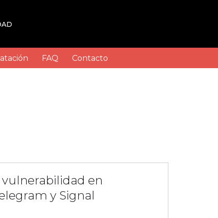
DAD
atación
FAQ
Contacto
 vulnerabilidad en
elegram y Signal