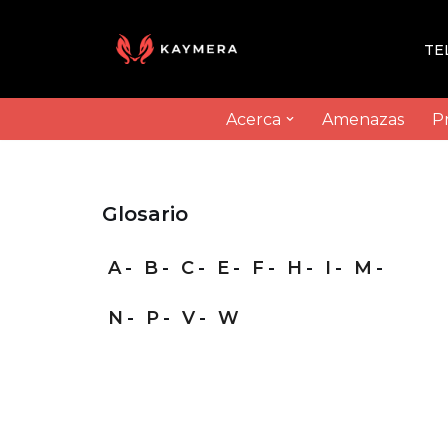
TE
Saltar
al
contenido
Acerca
Amenazas
P
Glosario
A
B
C
E
F
H
I
M
N
P
V
W