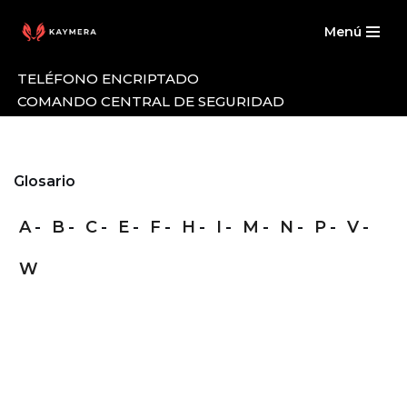
Menú
Saltar
al
TELÉFONO ENCRIPTADO
contenido
COMANDO CENTRAL DE SEGURIDAD
Glosario
A
B
C
E
F
H
I
M
N
P
V
W