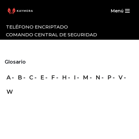
Menú
Saltar
al
TELÉFONO ENCRIPTADO
contenido
COMANDO CENTRAL DE SEGURIDAD
Glosario
A
B
C
E
F
H
I
M
N
P
V
W