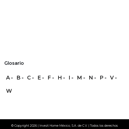
Glosario
A
B
C
E
F
H
I
M
N
P
V
W
© Copyright 2026 | Invezt Home México, S.A. de C.V. | Todos los derechos